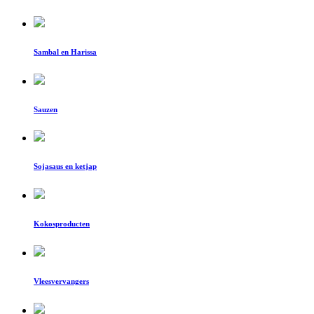
Sambal en Harissa
Sauzen
Sojasaus en ketjap
Kokosproducten
Vleesvervangers