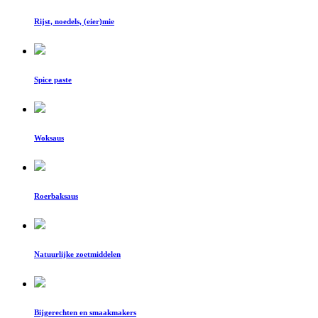
Rijst, noedels, (eier)mie
Spice paste
Woksaus
Roerbaksaus
Natuurlijke zoetmiddelen
Bijgerechten en smaakmakers