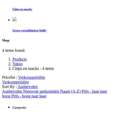
Chips en snacks
Groot verpakkingen (bulk)
Shop
4 items found.
Products
Yakso
Chips en snacks
- 4 items
Pricelist :
Verkoopprijslijst
Verkoopprijslijst
Sort By :
Aanbevolen
Aanbevolen
Nieuwste aankomsten
Naam (A-Z)
Prijs - laag naar
hoog
Prijs - hoog naar laag
Categories