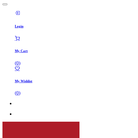
Login
My Cart
(
0
)
My Wishlist
(
0
)