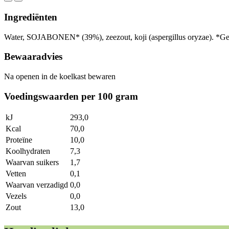
Ingrediënten
Water, SOJABONEN* (39%), zeezout, koji (aspergillus oryzae). *Gec
Bewaaradvies
Na openen in de koelkast bewaren
Voedingswaarden per 100 gram
kJ
293,0
Kcal
70,0
Proteïne
10,0
Koolhydraten
7,3
Waarvan suikers
1,7
Vetten
0,1
Waarvan verzadigd
0,0
Vezels
0,0
Zout
13,0