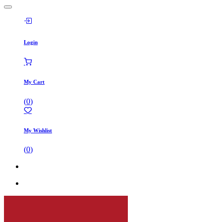
Login
My Cart
(
0
)
My Wishlist
(
0
)