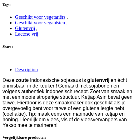
Tags :
Geschikt voor vegetariërs
,
Geschikt voor veganisten
,
Glutenvrij
,
Lactose vrij
Share :
Description
Deze
zoute
Indonesische sojasaus is
glutenvrij
en écht
onmisbaar in de keuken! Gemaakt met sojabonen en
volgens authentiek Indonesisch recept. Zoet van smaak en
met een mooie stroperige structuur. Ketjap Asin bevat geen
tarwe. Hierdoor is deze smaakmaker ook geschikt als je
overgevoelig bent voor tarwe of een glutenallergie hebt
(coeliakie). Tip; maak eens een marinade van ketjap en
honing. Heerlijk om vlees, vis of de vleesvervangers van
Yakso mee te marineren!
Vergelijkbare producten