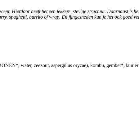
ept. Hierdoor heeft het een lekkere, stevige structuur. Daarnaast is he
urry, spaghetti, burrito of wrap. En fijngesneden kun je het ook goed 
r, zeezout, aspergillus oryzae), kombu, gember*, laurier*. *G