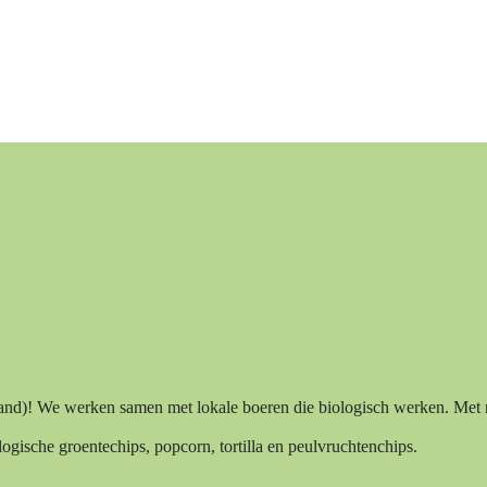
land)! We werken samen met lokale boeren die biologisch werken. Met 
ogische groentechips, popcorn, tortilla en peulvruchtenchips.