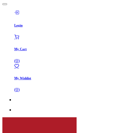
Login
My Cart
(
0
)
My Wishlist
(
0
)