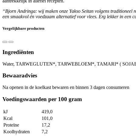
aantrekkelijk in allerlei recepten.
“Bjorn Andringa: wij maken onze Yakso Seitan volgens traditioneel rec
een smaakvol én voedzaam alternatief voor vlees. Erg lekker in een c
Vergelijkbare producten
Ingrediënten
Water, TARWEGLUTEN*, TARWEBLOEM*, TAMARI* ( SOJABONEN*, wate
Bewaaradvies
Na openen in de koelkast bewaren en binnen 3 dagen consumeren
Voedingswaarden per 100 gram
kJ
419,0
Kcal
101,0
Proteïne
17,2
Koolhydraten
7,2