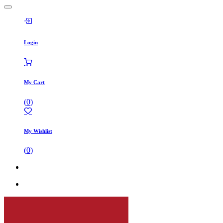
Login
My Cart
(
0
)
My Wishlist
(
0
)