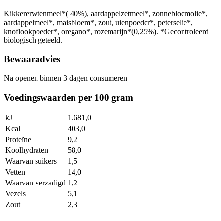
Kikkererwtenmeel*( 40%), aardappelzetmeel*, zonnebloemolie*,
aardappelmeel*, maisbloem*, zout, uienpoeder*, peterselie*,
knoflookpoeder*, oregano*, rozemarijn*(0,25%). *Gecontroleerd
biologisch geteeld.
Bewaaradvies
Na openen binnen 3 dagen consumeren
Voedingswaarden per 100 gram
kJ
1.681,0
Kcal
403,0
Proteïne
9,2
Koolhydraten
58,0
Waarvan suikers
1,5
Vetten
14,0
Waarvan verzadigd
1,2
Vezels
5,1
Zout
2,3