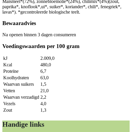
Maismeel*(72%), zonnebloemolie*(24%), chilimix*(4%)(zout,
paprika*, knoflook*,ui*, suiker*, koriander*, chili*, fenegriek*,
lavas*). *gecontroleerde biologische teelt.
Bewaaradvies
Na openen binnen 3 dagen consumeren
Voedingswaarden per 100 gram
kJ
2.009,0
Kcal
480,0
Proteïne
6,7
Koolhydraten
63,0
Waarvan suikers
1,5
Vetten
21,0
Waarvan verzadigd
2,2
Vezels
4,0
Zout
1,3
Handige links