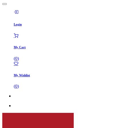
Login
My Cart
(
0
)
My Wishlist
(
0
)