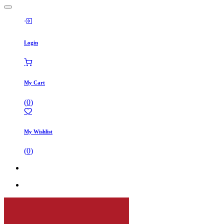
Login
My Cart
(
0
)
My Wishlist
(
0
)