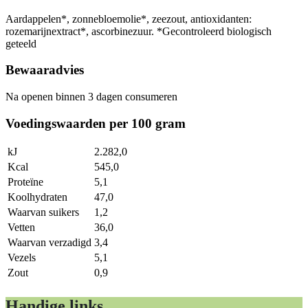
Aardappelen*, zonnebloemolie*, zeezout, antioxidanten:
rozemarijnextract*, ascorbinezuur. *Gecontroleerd biologisch
geteeld
Bewaaradvies
Na openen binnen 3 dagen consumeren
Voedingswaarden per 100 gram
kJ
2.282,0
Kcal
545,0
Proteïne
5,1
Koolhydraten
47,0
Waarvan suikers
1,2
Vetten
36,0
Waarvan verzadigd
3,4
Vezels
5,1
Zout
0,9
Handige links