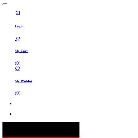
Login
My Cart
(
0
)
My Wishlist
(
0
)