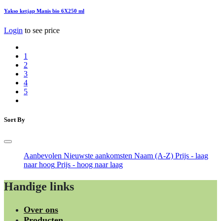
Yakso ketjap Manis bio 6X250 ml
Login
to see price
1
2
3
4
5
Sort By
Aanbevolen
Nieuwste aankomsten
Naam (A-Z)
Prijs - laag
naar hoog
Prijs - hoog naar laag
Handige links
Over ons
Producten