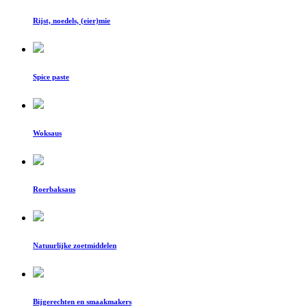
Rijst, noedels, (eier)mie
Spice paste
Woksaus
Roerbaksaus
Natuurlijke zoetmiddelen
Bijgerechten en smaakmakers