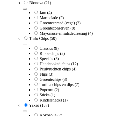
Bionova
(21)
Jam
(4)
Marmelade
(2)
Groentespread (vega)
(2)
Groenteconserven
(8)
Mayonaise en saladedressing
(4)
Trafo Chips
(59)
Classics
(9)
Ribbelchips
(2)
Specials
(3)
Handcooked chips
(12)
Peulvruchten chips
(4)
Flips
(3)
Groentechips
(3)
Tortilla chips en dips
(7)
Popcorn
(2)
Sticks
(1)
Kindersnacks
(1)
Yakso
(187)
Kokosolie
(7)