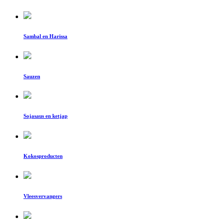
Sambal en Harissa
Sauzen
Sojasaus en ketjap
Kokosproducten
Vleesvervangers