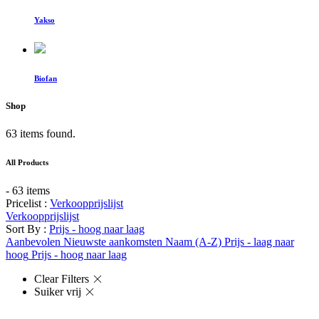
Yakso
Biofan
Shop
63 items found.
All Products
- 63 items
Pricelist :
Verkoopprijslijst
Verkoopprijslijst
Sort By :
Prijs - hoog naar laag
Aanbevolen
Nieuwste aankomsten
Naam (A-Z)
Prijs - laag naar
hoog
Prijs - hoog naar laag
Clear Filters
Suiker vrij