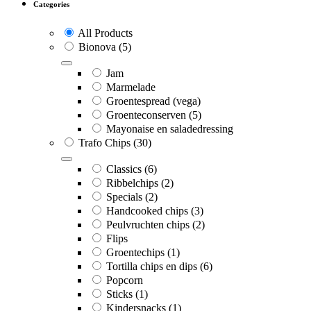
Categories
All Products
Bionova
(5)
Jam
Marmelade
Groentespread (vega)
Groenteconserven
(5)
Mayonaise en saladedressing
Trafo Chips
(30)
Classics
(6)
Ribbelchips
(2)
Specials
(2)
Handcooked chips
(3)
Peulvruchten chips
(2)
Flips
Groentechips
(1)
Tortilla chips en dips
(6)
Popcorn
Sticks
(1)
Kindersnacks
(1)