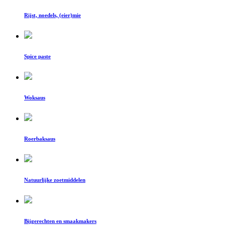
Rijst, noedels, (eier)mie
Spice paste
Woksaus
Roerbaksaus
Natuurlijke zoetmiddelen
Bijgerechten en smaakmakers