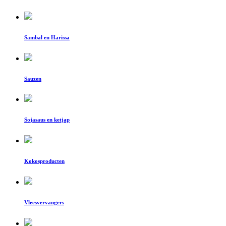
Sambal en Harissa
Sauzen
Sojasaus en ketjap
Kokosproducten
Vleesvervangers