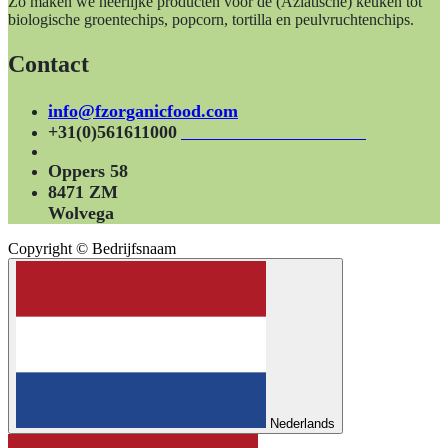
Zo maken we heerlijke producten voor de (Aziatische) keuken tot
biologische groentechips, popcorn, tortilla en peulvruchtenchips.
Contact
info@fzorganicfood.com
+31(0)561611000
Oppers 58
8471 ZM
Wolvega
Copyright © Bedrijfsnaam
Nederlands