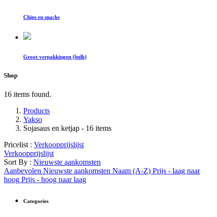
Chips en snacks
Groot verpakkingen (bulk)
Shop
16 items found.
Products
Yakso
Sojasaus en ketjap
- 16 items
Pricelist :
Verkoopprijslijst
Verkoopprijslijst
Sort By :
Nieuwste aankomsten
Aanbevolen
Nieuwste aankomsten
Naam (A-Z)
Prijs - laag naar
hoog
Prijs - hoog naar laag
Categories