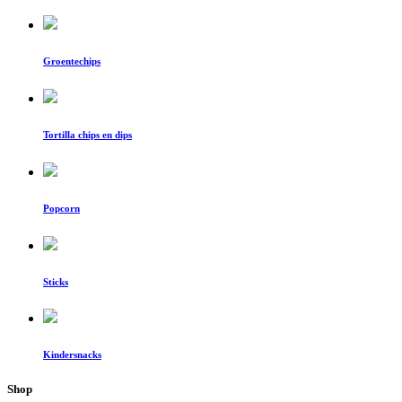
Groentechips
Tortilla chips en dips
Popcorn
Sticks
Kindersnacks
Shop