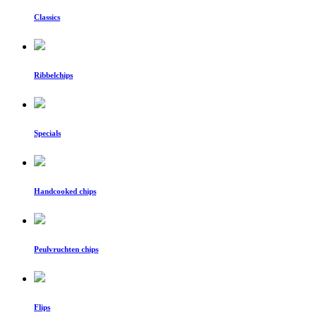
Classics
Ribbelchips
Specials
Handcooked chips
Peulvruchten chips
Flips