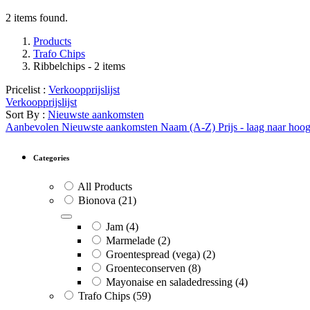
2 items found.
Products
Trafo Chips
Ribbelchips
- 2 items
Pricelist :
Verkoopprijslijst
Verkoopprijslijst
Sort By :
Nieuwste aankomsten
Aanbevolen
Nieuwste aankomsten
Naam (A-Z)
Prijs - laag naar hoo
Categories
All Products
Bionova
(21)
Jam
(4)
Marmelade
(2)
Groentespread (vega)
(2)
Groenteconserven
(8)
Mayonaise en saladedressing
(4)
Trafo Chips
(59)