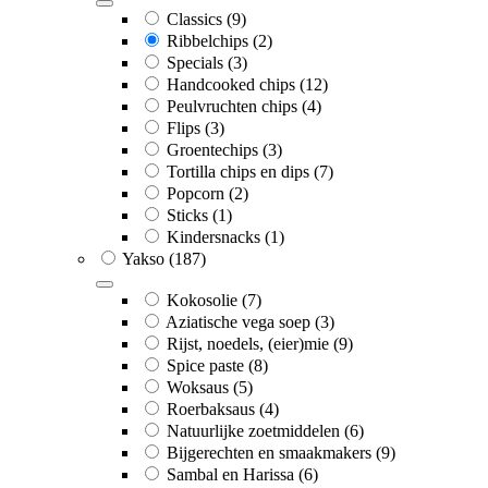
Classics
(9)
Ribbelchips
(2)
Specials
(3)
Handcooked chips
(12)
Peulvruchten chips
(4)
Flips
(3)
Groentechips
(3)
Tortilla chips en dips
(7)
Popcorn
(2)
Sticks
(1)
Kindersnacks
(1)
Yakso
(187)
Kokosolie
(7)
Aziatische vega soep
(3)
Rijst, noedels, (eier)mie
(9)
Spice paste
(8)
Woksaus
(5)
Roerbaksaus
(4)
Natuurlijke zoetmiddelen
(6)
Bijgerechten en smaakmakers
(9)
Sambal en Harissa
(6)