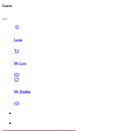
Guest
Login
My Cart
(
0
)
My Wishlist
(
0
)