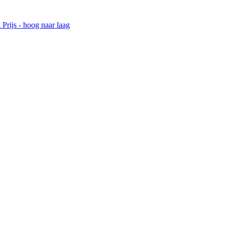
g
Prijs - hoog naar laag