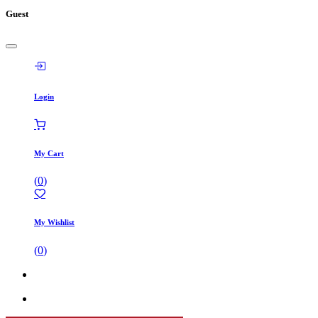
Guest
Login
My Cart
(
0
)
My Wishlist
(
0
)