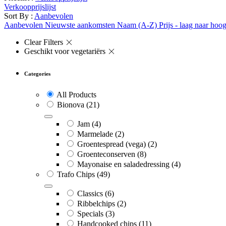
Verkoopprijslijst
Sort By :
Aanbevolen
Aanbevolen
Nieuwste aankomsten
Naam (A-Z)
Prijs - laag naar hoo
Clear Filters
Geschikt voor vegetariërs
Categories
All Products
Bionova
(21)
Jam
(4)
Marmelade
(2)
Groentespread (vega)
(2)
Groenteconserven
(8)
Mayonaise en saladedressing
(4)
Trafo Chips
(49)
Classics
(6)
Ribbelchips
(2)
Specials
(3)
Handcooked chips
(11)