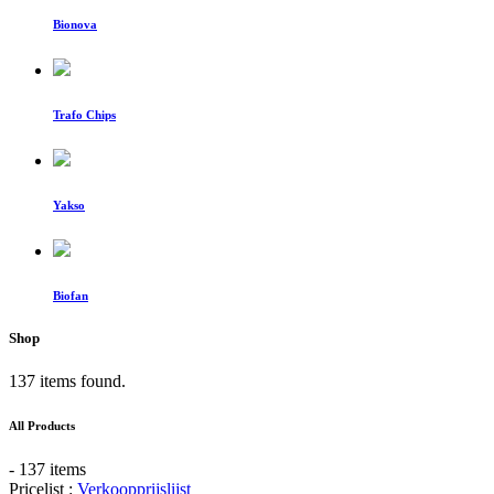
Bionova
Trafo Chips
Yakso
Biofan
Shop
137 items found.
All Products
- 137 items
Pricelist :
Verkoopprijslijst