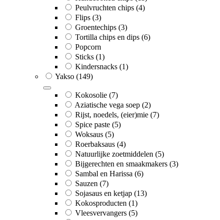
Peulvruchten chips
(4)
Flips
(3)
Groentechips
(3)
Tortilla chips en dips
(6)
Popcorn
Sticks
(1)
Kindersnacks
(1)
Yakso
(149)
Kokosolie
(7)
Aziatische vega soep
(2)
Rijst, noedels, (eier)mie
(7)
Spice paste
(5)
Woksaus
(5)
Roerbaksaus
(4)
Natuurlijke zoetmiddelen
(5)
Bijgerechten en smaakmakers
(3)
Sambal en Harissa
(6)
Sauzen
(7)
Sojasaus en ketjap
(13)
Kokosproducten
(1)
Vleesvervangers
(5)