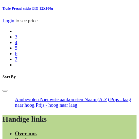
Trafo Pretzel sticks BIO 12X100g
Login
to see price
3
4
5
6
7
Sort By
Aanbevolen
Nieuwste aankomsten
Naam (A-Z)
Prijs - laag
naar hoog
Prijs - hoog naar laag
Handige links
Over ons