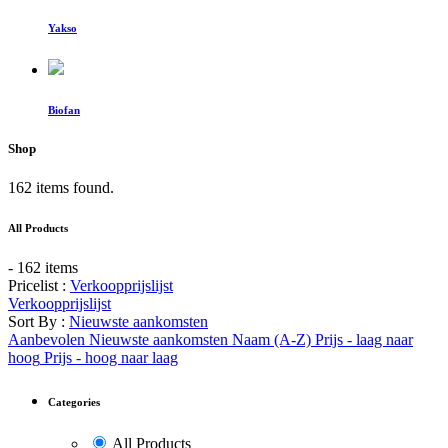
Yakso
Biofan
Shop
162 items found.
All Products
- 162 items
Pricelist :
Verkoopprijslijst
Verkoopprijslijst
Sort By :
Nieuwste aankomsten
Aanbevolen
Nieuwste aankomsten
Naam (A-Z)
Prijs - laag naar
hoog
Prijs - hoog naar laag
Categories
All Products