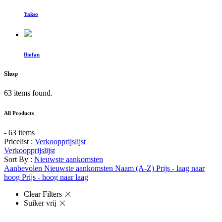
Yakso
Biofan
Shop
63 items found.
All Products
- 63 items
Pricelist :
Verkoopprijslijst
Verkoopprijslijst
Sort By :
Nieuwste aankomsten
Aanbevolen
Nieuwste aankomsten
Naam (A-Z)
Prijs - laag naar
hoog
Prijs - hoog naar laag
Clear Filters
Suiker vrij