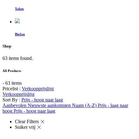
Yakso
Biofan
Shop
63 items found.
All Products
- 63 items
Pricelist :
Verkoopprijslijst
Verkoopprijslijst
Sort By :
Prijs - hoog naar laag
Aanbevolen
Nieuwste aankomsten
Naam (A-Z)
Prijs - laag naar
hoog
Prijs - hoog naar laag
Clear Filters
Suiker vrij