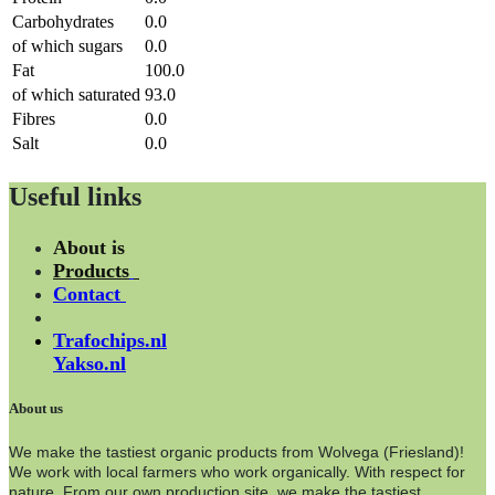
Carbohydrates
0.0
of which sugars
0.0
Fat
100.0
of which saturated
93.0
Fibres
0.0
Salt
0.0
Useful links
About is
Products
Contact
Trafochips.nl
Yakso.nl
About us
We make the tastiest organic products from Wolvega (Friesland)!
We work with local farmers who work organically. With respect for
nature. From our own production site, we make the tastiest