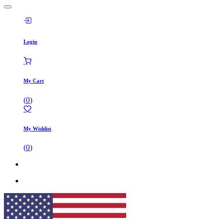
Login
My Cart
(
0
)
My Wishlist
(
0
)