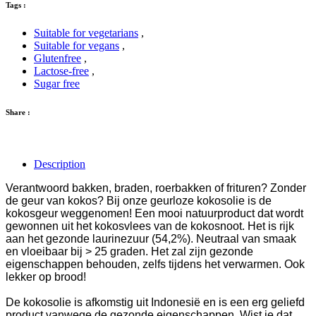
Tags :
Suitable for vegetarians
,
Suitable for vegans
,
Glutenfree
,
Lactose-free
,
Sugar free
Share :
Description
Verantwoord bakken, braden, roerbakken of frituren? Zonder
de geur van kokos? Bij onze geurloze kokosolie is de
kokosgeur weggenomen!
Een mooi natuurproduct dat wordt
gewonnen uit het kokosvlees van de kokosnoot. Het is rijk
aan het gezonde laurinezuur (54,2%). Neutraal van smaak
en vloeibaar bij > 25 graden. Het zal zijn gezonde
eigenschappen behouden, zelfs tijdens het verwarmen. Ook
lekker op brood!
De kokosolie is afkomstig uit Indonesië en is een erg geliefd
product vanwege de gezonde eigenschappen.
Wist je dat