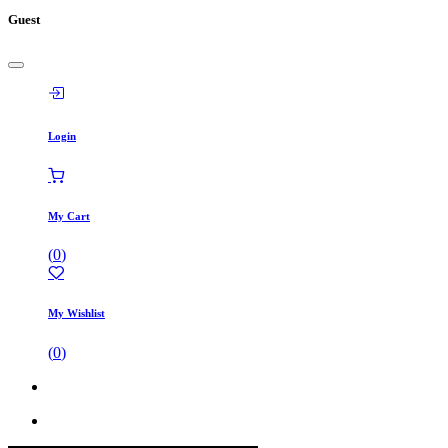
Guest
Login
My Cart
(
0
)
My Wishlist
(
0
)