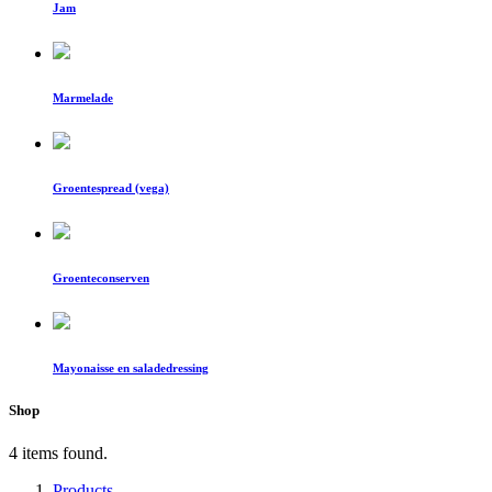
Jam
Marmelade
Groentespread (vega)
Groenteconserven
Mayonaisse en saladedressing
Shop
4 items found.
Products