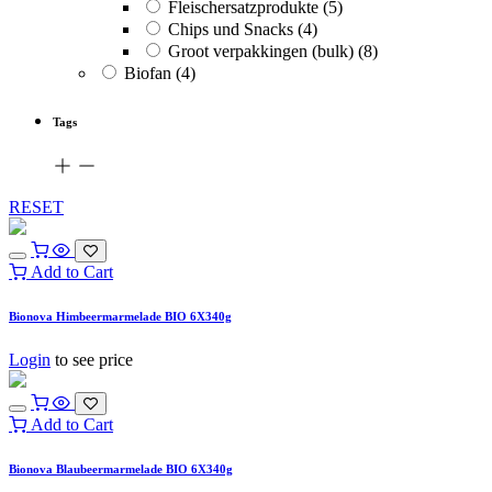
Fleischersatzprodukte
(5)
Chips und Snacks
(4)
Groot verpakkingen (bulk)
(8)
Biofan
(4)
Tags
RESET
Add to Cart
Bionova Himbeermarmelade BIO 6X340g
Login
to see price
Add to Cart
Bionova Blaubeermarmelade BIO 6X340g