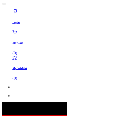
Login
My Cart
(
0
)
My Wishlist
(
0
)