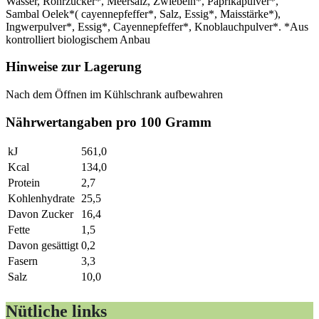
Wasser, Rohrzucker*, Meersalz, Zwiebeln*, Paprikapulver*,
Sambal Oelek*( cayennepfeffer*, Salz, Essig*, Maisstärke*),
Ingwerpulver*, Essig*, Cayennepfeffer*, Knoblauchpulver*. *Aus
kontrolliert biologischem Anbau
Hinweise zur Lagerung
Nach dem Öffnen im Kühlschrank aufbewahren
Nährwertangaben pro 100 Gramm
kJ
561,0
Kcal
134,0
Protein
2,7
Kohlenhydrate
25,5
Davon Zucker
16,4
Fette
1,5
Davon gesättigt
0,2
Fasern
3,3
Salz
10,0
Nütliche links