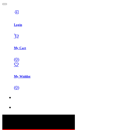
Login
My Cart
(
0
)
My Wishlist
(
0
)