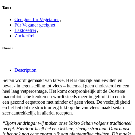
Tags :
Geeignet für Vegetarier
,
Für Veganer geeignet
,
Laktosefrei
,
Zuckerfrei
Share :
Description
Seitan wordt gemaakt van tarwe. Het is dus rijk aan eiwitten en
bevat - in tegenstelling tot vlees – helemaal geen cholesterol en een
heel laag vetpercentage. Het komt oorspronkelijk uit de Oosterse
macrobiotische keuken en wordt steeds meer in gebruikt in een in
een gezond eetpatroon met minder of geen vlees. De veelzijdigheid
én het feit dat de structuur erg lijkt op die van vlees maakt seitan
zeer aantrekkelijk in allerlei recepten.
“Bjorn Andringa: wij maken onze Yakso Seitan volgens traditioneel
recept. Hierdoor heeft het een lekkere, stevige structuur. Daarnaast
is het ook nog eens enorm rijk aan plantaardige eiwitten. Dit maakt