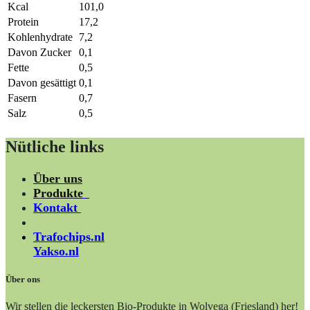
Kcal
101,0
Protein
17,2
Kohlenhydrate
7,2
Davon Zucker
0,1
Fette
0,5
Davon gesättigt
0,1
Fasern
0,7
Salz
0,5
Nütliche links
Über uns
Produkte
Kontakt
Trafochips.nl
Yakso.nl
Über ons
Wir stellen die leckersten Bio-Produkte in Wolvega (Friesland) her!