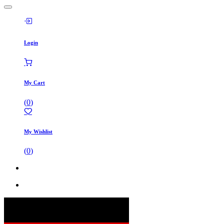
Login
My Cart
(
0
)
My Wishlist
(
0
)