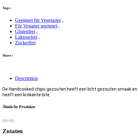
Tags :
Geeignet für Vegetarier
,
Für Veganer geeignet
,
Glutenfrei
,
Laktosefrei
,
Zuckerfrei
Share :
Description
De Handcooked chips gezouten heeft een licht gezouten smaak en
heeft een krokante bite.
Ähnliche Produkte
Zutaten