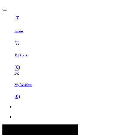
Login
My Cart
(
0
)
My Wishlist
(
0
)